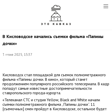
В Кисловодске начались съемки фильма «Папины
дочки»
Фото:
3 июня 2025, 15:37
Иван
Губский/
ТАСС
Кисловодск стал площадкой для съемок полнометражного
фильма «Папины дочки. В кино», который станет
продолжением популярного российского телесериала. В кадр
попадут самые известные достопримечательности
ставропольского города-курорта.
«Телеканал СТС и студия Yellow, Black and White начали
съемки полнометражного фильма „Папины дочки“. 11
[съемочных] смен пройдут в Кисловодске, остальное будет