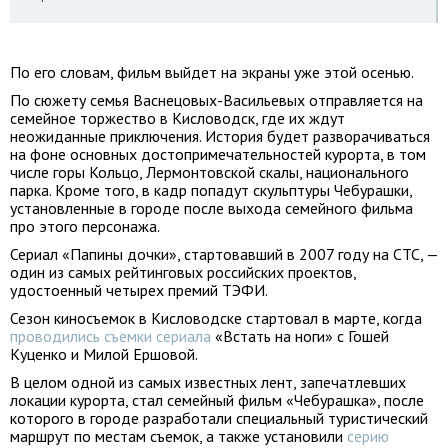
По его словам, фильм выйдет на экраны уже этой осенью.
По сюжету семья Васнецовых-Васильевых отправляется на
семейное торжество в Кисловодск, где их ждут
неожиданные приключения. История будет разворачиваться
на фоне основных достопримечательностей курорта, в том
числе горы Кольцо, Лермонтовской скалы, национального
парка. Кроме того, в кадр попадут скульптуры Чебурашки,
установленные в городе после выхода семейного фильма
про этого персонажа.
Сериал «Папины дочки», стартовавший в 2007 году на СТС, —
один из самых рейтинговых российских проектов,
удостоенный четырех премий ТЭФИ.
Сезон киносъемок в Кисловодске стартовал в марте, когда
проводились съемки сериала
«Встать на ноги» с Гошей
Куценко и Милой Ершовой.
В целом одной из самых известных лент, запечатлевших
локации курорта, стал семейный фильм «Чебурашка», после
которого в городе разработали специальный туристический
маршрут по местам съемок, а также установили
серию