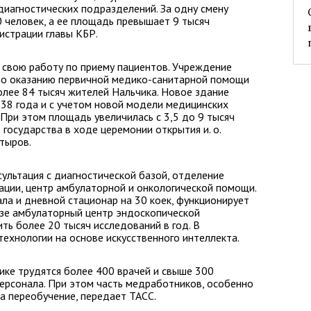
диагностических подразделений. За одну смену
 человек, а ее площадь превышает 9 тысяч
истрации главы КБР.
 свою работу по приему пациентов. Учреждение
 по оказанию первичной медико-санитарной помощи
олее 84 тысяч жителей Нальчика. Новое здание
38 года и с учетом новой модели медицинских
 При этом площадь увеличилась с 3,5 до 9 тысяч
 государства в ходе церемонии открытия и. о.
атыров.
ультация с диагностической базой, отделение
ации, центр амбулаторной и онкологической помощи.
ла и дневной стационар на 30 коек, функционирует
зе амбулаторный центр эндоскопической
ть более 20 тысяч исследований в год. В
ехнологии на основе искусственного интеллекта.
ике трудятся более 400 врачей и свыше 300
ерсонала. При этом часть медработников, особенно
а переобучение, передает ТАСС.