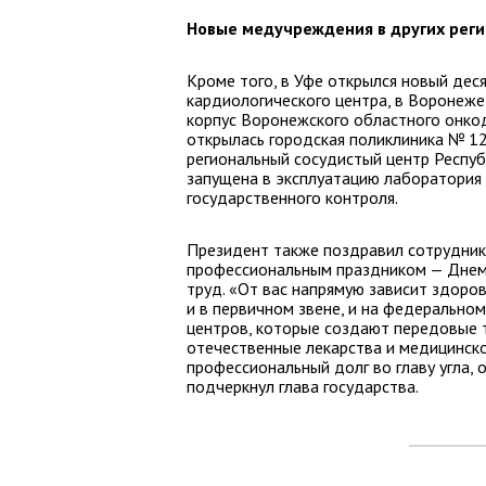
Новые медучреждения в других рег
Кроме того, в Уфе открылся новый дес
кардиологического центра, в Воронеж
корпус Воронежского областного онкод
открылась городская поликлиника № 12
региональный сосудистый центр Респуб
запущена в эксплуатацию лаборатория 
государственного контроля.
Президент также поздравил сотрудни
профессиональным праздником — Днем 
труд. «От вас напрямую зависит здоров
и в первичном звене, и на федеральном
центров, которые создают передовые т
отечественные лекарства и медицинско
профессиональный долг во главу угла, 
подчеркнул глава государства.