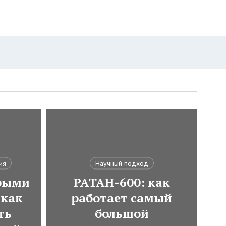
ия
Научный подход
трыми
РАТАН-600: как
как
работает самый
ть
большой