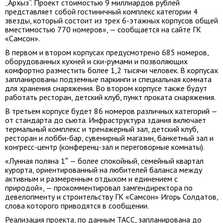
„Архыз“. Проект стоимостью 9 миллиардов рублей
представляет собой гостиничный комплекс категории 4
звезды, который состоит из трех 6-этажных корпусов общей
вместимостью 770 номеров», — сообщается на сайте ГК
«Самсон».
В первом и втором корпусах предусмотрено 685 номеров,
оборудованных кухней и ски-румами и позволяющих
комфортно разместить более 1,2 тысячи человек. В корпусах
запланированы подземные паркинги и специальная комната
для хранения снаряжения. Во втором корпусе также будут
работать ресторан, детский клуб, пункт проката снаряжения.
В третьем корпусе будет 86 номеров различных категорий —
от стандарта до сьюта. Инфраструктура здания включает
термальный комплекс и тренажерный зал, детский клуб,
ресторан и лобби-бар, сувенирный магазин, банкетный зал и
конгресс-центр (конференц-зал и переговорные комнаты).
«Лунная поляна 1″ — более спокойный, семейный квартал
курорта, ориентированный на любителей баланса между
активным и размеренным отдыхом и единением с
природой», — прокомментировал замгендиректора по
девелопменту и строительству ГК «Самсон» Игорь Солдатов,
слова которого приводятся в сообщении.
Реализация проекта, по данным ТАСС, запланирована до