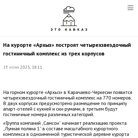
На курорте «Архыз» построят четырехзвездочный
гостиничный комплекс из трех корпусов
Фото:
18 июня 2025, 18:11
Дмитрий
Феоктистов/
ТАСС
На горном курорте «Архыз» в Карачаево-Черкесии появится
четырехзвездочный гостиничный комплекс на 770 номеров.
В двух корпусах предусмотрено размещение по принципу
апарт-отелей с кухней и ски-румами, в третьем будут
гостиничные номера различных категорий.
«Группа компаний „Самсон“ начинает реализацию проекта
„Лунная поляна 1“ в составе масштабного курортного
комплекса в одноименной туристической деревне курорта