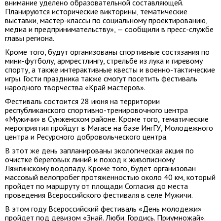
внимание уделено образовательной составляющей.
Планируются исторические викторины, тематические
выставки, мастер-классы по социальному проектированию,
медиа и предпринимательству», — сообщили в пресс-службе
главы региона.
Кроме того, будут организованы спортивные состязания по
мини-футболу, армрестлингу, стрельбе из лука и гиревому
спорту, а также интерактивные квесты и военно-тактические
игры. Гости праздника также смогут посетить фестиваль
народного творчества «Край мастеров».
Фестиваль состоится 28 июня на территории
республиканского спортивно-тренировочного центра
«Мужичи» в Сунженском районе. Кроме того, тематические
мероприятия пройдут в Магасе на базе ИнгГУ, Молодежного
центра и Ресурсного добровольческого центра.
В этот же день запланированы экологическая акция по
очистке береговых линий и поход к живописному
Ляжгинскому водопаду. Кроме того, будет организован
массовый велопробег протяженностью около 40 км, который
пройдет по маршруту от площади Согласия до места
проведения Всероссийского фестиваля в селе Мужичи.
В этом году Всероссийский фестиваль «День молодежи»
пройдет под девизом «Знай. Люби. Гордись. Приумножай».