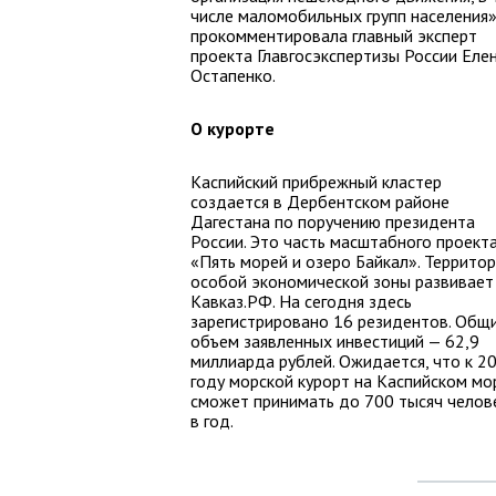
числе маломобильных групп населения»
прокомментировала главный эксперт
проекта Главгосэкспертизы России Еле
Остапенко.
О курорте
Каспийский прибрежный кластер
создается в Дербентском районе
Дагестана по поручению президента
России. Это часть масштабного проект
«Пять морей и озеро Байкал». Террито
особой экономической зоны развивает
Кавказ.РФ. На сегодня здесь
зарегистрировано 16 резидентов. Общ
объем заявленных инвестиций — 62,9
миллиарда рублей. Ожидается, что к 2
году морской курорт на Каспийском мо
сможет принимать до 700 тысяч челов
в год.