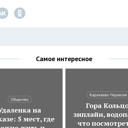
Самое интересное
Карачаево-Черкесия
Общество
Гора Кольцо
Удаленка на
зиплайн, водоп
азе: 5 мест, где
что посмотрет
ожно жить и