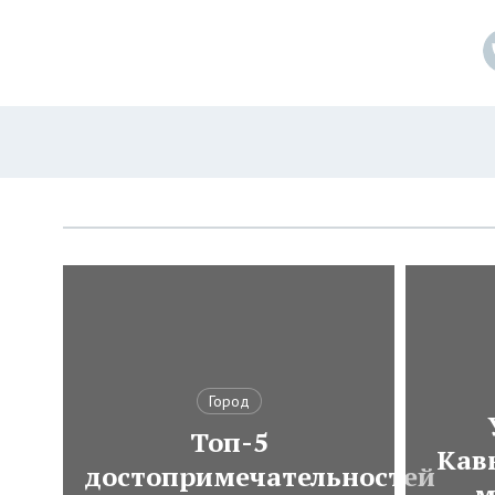
Город
Топ-5
Кавк
достопримечательностей
м