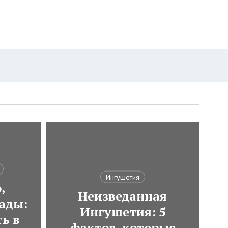
Ингушетия
,
Неизведанная
ады:
Ингушетия: 5
ь в
фактов, которые