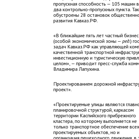
пропускная способность — 105 машин в
два контрольно-пропускных пункта. Т
обустроены 28 остановок общественно
развития Кавказ.РФ.
«В ближайшие пять лет частный бизнес
(особой экономической зоны —
ред
.) г
задач Кавказ.РФ как управляющей ком
качественной транспортной инфраструк
инвестиционную и туристическую привле
целом», — приводит пресс-служба ком
Владимира Лапухина.
Проектированием дорожной инфраструк
проект».
«Проектируемые улицы являются главн
планировочной структурой, каркасом
территории Каспийского прибрежного
кластера, по которому выполняется не
только транспортное обеспечение все
проектируемых объектов, но и
организация пешеходного движения, в 