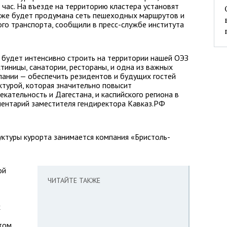
 час. На въезде на территорию кластера установят
акже будет продумана сеть пешеходных маршрутов и
го транспорта, сообщили в пресс-службе института
 будет интенсивно строить на территории нашей ОЭЗ
остиницы, санатории, рестораны, и одна из важных
пании — обеспечить резидентов и будущих гостей
турой, которая значительно повысит
кательность и Дагестана, и каспийского региона в
ментарий заместителя гендиректора Кавказ.РФ
туры курорта занимается компания «Бристоль-
ой
ЧИТАЙТЕ ТАКЖЕ
х
том