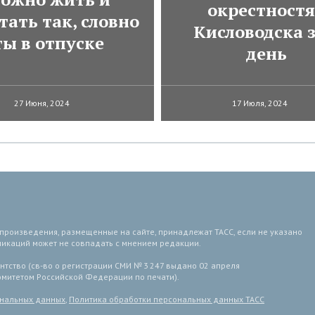
окрестност
тать так, словно
Кисловодска з
ты в отпуске
день
27 Июня, 2024
17 Июля, 2024
 произведения, размещенные на сайте, принадлежат ТАСС, если не указано
ликаций может не совпадать с мнением редакции.
тство (св-во о регистрации СМИ № 3 247 выдано 02 апреля
комитетом Российской Федерации по печати).
ональных данных
,
Политика обработки персональных данных ТАСС