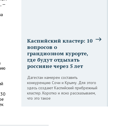
, —
на
Каспийский кластер: 10
вопросов о
грандиозном курорте,
где будут отдыхать
а
россияне через 5 лет
рию
Дагестан намерен составить
конкуренцию Сочи и Крыму. Для этого
ий
здесь создают Каспийский прибрежный
кластер. Коротко и ясно рассказываем,
030
что это такое
ре
ек