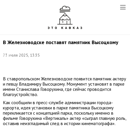
В Железноводске поставят памятник Высоцкому
23 июля 2025, 13:35
Фото:
adm-
zheleznovodsk.ru
В ставропольском Железноводске появится памятник актеру
и певцу Владимиру Высоцкому. Монумент установят в парке
имени Станислава Говорухина, где сейчас проводится
благоустройство.
Как сообщили в пресс-службе администрации города-
курорта, идея установки в парке памятника Высоцкому
перекликается с концепцией парка, поскольку именно в
фильме Говорухина «Вертикаль» актер «сыграл главную роль,
оставив неизгладимый след в истории кинематографа».