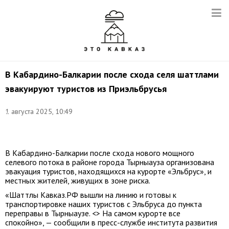
В Кабардино-Балкарии после схода селя шаттлами
эвакуируют туристов из Приэльбрусья
Снимок
1 августа 2025, 10:49
из
видео:
t.me/kavkaz_rf
В Кабардино-Балкарии после схода нового мощного
селевого потока в районе города Тырныауза организована
эвакуация туристов, находящихся на курорте «Эльбрус», и
местных жителей, живущих в зоне риска.
«Шаттлы Кавказ.РФ вышли на линию и готовы к
транспортировке наших туристов с Эльбруса до пункта
переправы в Тырныаузе. <> На самом курорте все
спокойно», — сообщили в пресс-службе института развития