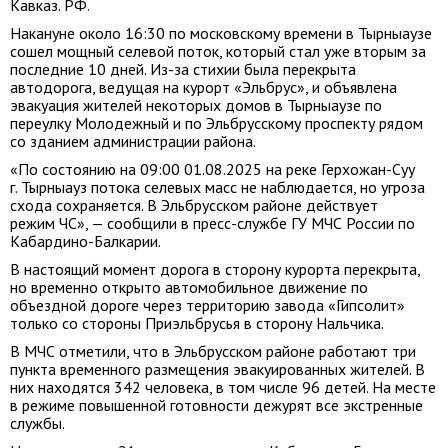
Кавказ. РФ.
Накануне около 16:30 по московскому времени в Тырныаузе
сошел мощный селевой поток, который стал уже вторым за
последние 10 дней. Из-за стихии была перекрыта
автодорога, ведущая на курорт «Эльбрус», и объявлена
эвакуация жителей некоторых домов в Тырныаузе по
переулку Молодежный и по Эльбрусскому проспекту рядом
со зданием администрации района.
«По состоянию на 09:00
01.08.2025
на реке Герхожан-Суу
г. Тырныауз потока селевых масс не наблюдается, но угроза
схода сохраняется. В Эльбрусском районе действует
режим ЧС», — сообщили в пресс-службе ГУ МЧС России по
Кабардино-Балкарии.
В настоящий момент дорога в сторону курорта перекрыта,
но временно открыто автомобильное движение по
объездной дороге через территорию завода «Гипсолит»
только со стороны Приэльбрусья в сторону Нальчика.
В МЧС отметили, что в Эльбрусском районе работают три
пункта временного размещения эвакуированных жителей. В
них находятся 342 человека, в том числе 96 детей. На месте
в режиме повышенной готовности дежурят все экстренные
службы.