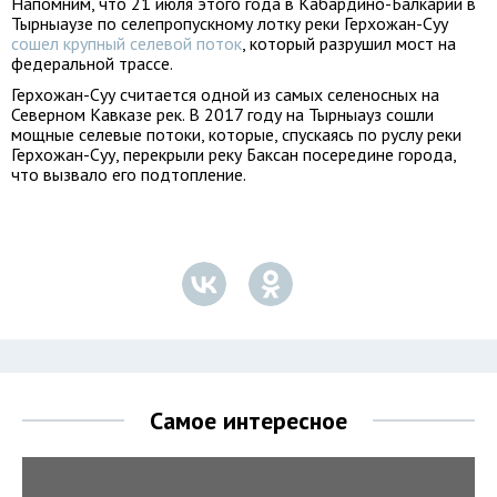
Напомним, что 21 июля этого года в Кабардино-Балкарии в
Тырныаузе по селепропускному лотку реки Герхожан-Суу
сошел крупный селевой поток
, который разрушил мост на
федеральной трассе.
Герхожан-Суу считается одной из самых селеносных на
Северном Кавказе рек. В 2017 году на Тырныауз сошли
мощные селевые потоки, которые, спускаясь по руслу реки
Герхожан-Суу, перекрыли реку Баксан посередине города,
что вызвало его подтопление.
Самое интересное