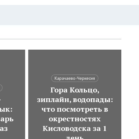
Карачаево-Черкесия
Гора Кольцо,
-
зиплайн, водопады:
ык:
что посмотреть в
варь
окрестностях
аз
Кисловодска за 1
день