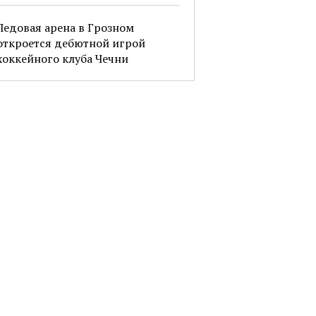
Ледовая арена в Грозном
откроется дебютной игрой
хоккейного клуба Чечни