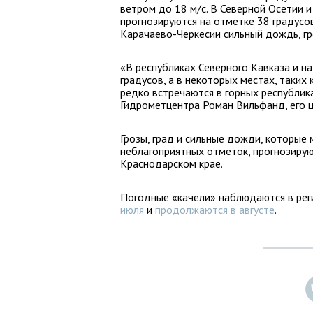
ветром до 18 м/с. В Северной Осетии 
прогнозируются на отметке 38 градусов
Карачаево-Черкесии сильный дождь, гро
«В республиках Северного Кавказа и н
градусов, а в некоторых местах, таких
редко встречаются в горных республик
Гидрометцентра Роман Вильфанд, его ц
Грозы, град и сильные дожди, которые
неблагоприятных отметок, прогнозируютс
Краснодарском крае.
Погодные «качели» наблюдаются в рег
июля
и
продолжаются в августе
.