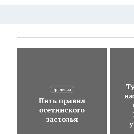
Ту
Традиции
на
Пять правил
осетинского
застолья
у