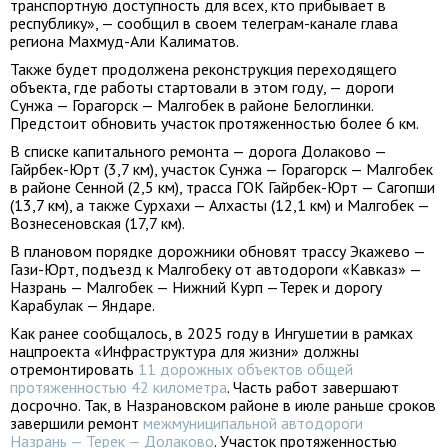
транспортную доступность для всех, кто прибывает в
республику», — сообщил в своем телеграм-канале глава
региона Махмуд-Али Калиматов.
Также будет продолжена реконструкция переходящего
объекта, где работы стартовали в этом году, — дороги
Сунжа — Горагорск — Малгобек в районе Белоглинки.
Предстоит обновить участок протяженностью более 6 км.
В списке капитального ремонта — дорога Долаково —
Гайрбек-Юрт (3,7 км), участок Сунжа — Горагорск — Малгобек
в районе Сенной (2,5 км), трасса ГОК Гайрбек-Юрт — Сагопши
(13,7 км), а также Сурхахи — Алхасты (12,1 км) и Малгобек —
Вознесеновская (17,7 км).
В плановом порядке дорожники обновят трассу Экажево —
Гази-Юрт, подъезд к Малгобеку от автодороги «Кавказ» —
Назрань — Малгобек — Нижний Курп —Терек и дорогу
Карабулак — Яндаре.
Как ранее сообщалось, в 2025 году в Ингушетии в рамках
нацпроекта «Инфраструктура для жизни» должны
отремонтировать
11 дорожных объектов общей
протяженностью 42 километра
. Часть работ завершают
досрочно. Так, в Назрановском районе в июле раньше сроков
завершили ремонт
межмуниципальной автодороги
Назрань — Терек — Долаково
. Участок протяженностью