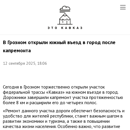
В Грозном открыли южный въезд в город после
капремонта
Снимок
12 сентября 2025, 18:06
с
видео:
t.me/RKadyrov_95
Сегодня в Грозном торжественно открыли участок
федеральной трассы «Кавказ» на южном въезде в город.
Дорожники завершили капремонт участка протяженностью
более 8 км и расширили его до четырех полос.
«Ремонт данного участка дороги обеспечит безопасность и
удобство для жителей республики, станет важным шагом в
развитии экономики и туризма, а также в повышении
качества жизни населения. Особенно важно, что развитие