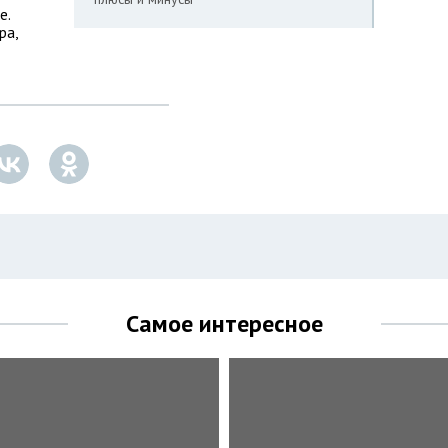
е.
ра,
Самое интересное