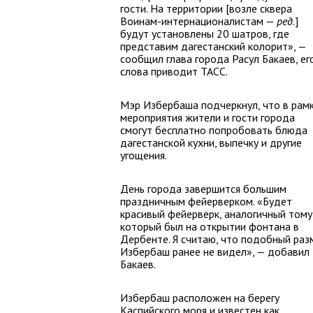
гости. На территории [возле сквера
Воинам-интернационалистам —
ред
.]
будут установлены 20 шатров, где
представим дагестанский колорит», —
сообщил глава города Расул Бакаев, ег
слова приводит ТАСС.
Мэр Избербаша подчеркнул, что в рам
мероприятия жители и гости города
смогут бесплатно попробовать блюда
дагестанской кухни, выпечку и другие
угощения.
День города завершится большим
праздничным фейерверком. «Будет
красивый фейерверк, аналогичный тому
который был на открытии фонтана в
Дербенте. Я считаю, что подобный раз
Избербаш ранее не видел», — добавил
Бакаев.
Избербаш расположен на берегу
Каспийского моря и известен как