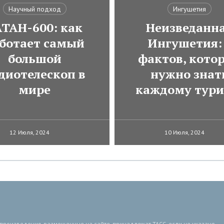
Научный подход
Ингушетия
АТАН-600: как
Неизведанн
ботает самый
Ингушетия:
большой
фактов, кото
диотелескоп в
нужно знат
мире
каждому тури
12 Июля, 2024
10 Июля, 2024
 произведения, размещенные на сайте, принадлежат ТАСС, если не указано