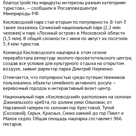
благоустройству маршруты интересны разным категориям
туристов», — сообщили в Росзаповедцентре
Минприроды РФ.
Кисловодский парк стал вторым по популярности. В топ-3
также оказались Сочинский национальный парк (2,2 млн
человек) и парк «Лосиный остров» в Московской области
(1,5 млн). В общей сложности с июня по август их посетили
5,4 млн туристов.
Команда Кисловодского нацпарка в этом сезоне
переработала репертуар эколого-просветительского центра,
создав все условия для культурного отдыха на открытом
воздухе, заявил директор парка Дмитрий Науменко.
Отмечается, что популярностью среди путешественников
пользовались объекты семейного активного досуга —
веревочный городок и интерактивный визит-центр.
Национальный парк «Кисловодский» расположен на склонах
Джинальского хребта, по долине реки Ольховки, от
Нарзанной галереи по склонам гор Крестовой, Тупой
(Сосновой), Серых, Красных, Синих камней до гор Пикет и
Малое седло. Общая площадь нацпарка составляет 966
гектаров.