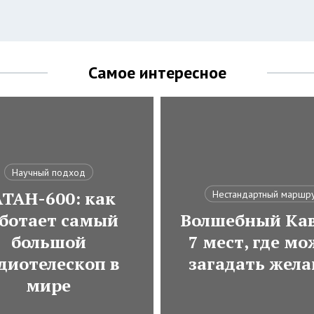
Самое интересное
Научный подход
АТАН-600: как
Нестандартный маршр
ботает самый
Волшебный Кав
большой
7 мест, где м
диотелескоп в
загадать жела
мире