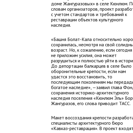
доме Жангуразовых» в селе Кюнлюм. П
словам организаторов, проект разрабо
с учетом стандартов и требований к
реставрации объектов культурного
наследия.
«Башня Болат-Кала относительно хор
сохранилась, несмотря на свой солидн
возраст. Но, к сожалению, если сегодня
не приложим усилия, она может
разрушиться и полностью уйти в истори
До депортации балкарцев в селе было 
оборонительные крепости, если нам
удастся это восстановить, то
последующим поколениям мы передад
богатое наследие», —заявил глава Фон
сохранения историко-архитектурного
наследия поселения «Кюнлюм Эль» Бор
Жангуразов, его слова приводит ТАСС.
Макет воссоздания крепости разработ
специалисты архитектурного бюро
«Кавказ-реставрация». В проект входя