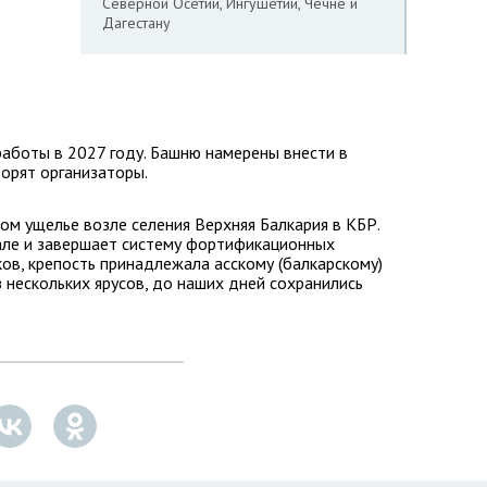
Северной Осетии, Ингушетии, Чечне и
Дагестану
аботы в 2027 году. Башню намерены внести в
ворят организаторы.
ом ущелье возле селения Верхняя Балкария в КБР.
але и завершает систему фортификационных
ов, крепость принадлежала асскому (балкарскому)
 нескольких ярусов, до наших дней сохранились