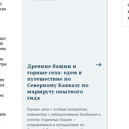
о
тан
ошо
ый
 мы
ю.
три
Древние башни и
горные села: едем в
путешествие по
им
Северному Кавказу по
да
маршруту опытного
ис
гида
Горные села с особым колоритом,
али
знакомство с пятитысячником Казбеком и
осмотр старинных башен —
т
отправляемся в путешествие по