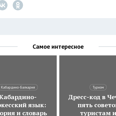
Самое интересное
Кабардино-Балкария
Туризм
Кабардино-
Дресс-код в Че
ркесский язык:
пять совето
ория и словарь
туристам 