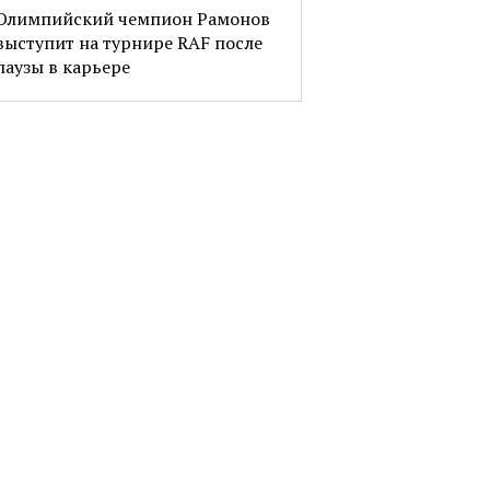
Олимпийский чемпион Рамонов
выступит на турнире RAF после
паузы в карьере