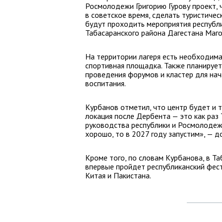
Росмолодежи Григорию Гурову проект, 
в советское время, сделать туристичес
будут проходить мероприятия республи
Табасаранского района Дагестана Маго
На территории лагеря есть необходима
спортивная площадка. Также планирует
проведения форумов и кластер для нач
воспитания.
Курбанов отметил, что центр будет и т
локация после Дербента — это как раз
руководства республики и Росмолодежи
хорошо, то в 2027 году запустим», — д
Кроме того, по словам Курбанова, в Т
впервые пройдет республиканский фести
Китая и Пакистана.