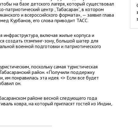
чтобы на базе детского лагеря, который существовал
ко-патриотический центр „Табасаран“, в котором
канского и всероссийского формата», — заявил глава
мед Курбанов, его слова приводит ТАСС.
я инфраструктура, включая жилые корпуса и
ся создать глэмпинг-зону, большой шатер для
альной военной подготовки и патриотического
уристическим, поскольку самая туристическая
 Табасаранский район. «Получили поддержку
, им понравилась эта идея. <> Если все будет
обавил он.
абасаранском районе весной следующего года
валь ковра, на который пригласят гостей из Индии,