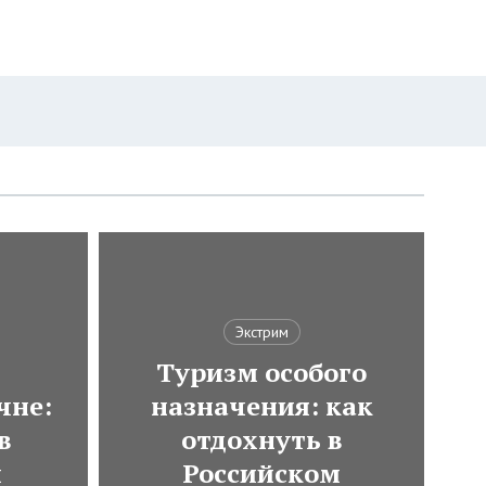
Экстрим
Туризм особого
чне:
назначения: как
в
отдохнуть в
и
Российском