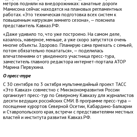
метров подняли на внедорожниках: канатные дороги
Мамисона сейчас находятся на плановых регламентных
работах. «Это техническая подготовка всех систем к
повышенным нагрузкам зимнего сезона», — пояснила
представитель Кавказ.РФ.
«Даже удивило то, что уже построено. На самом деле,
казалось, наверное, меньше, а уже скоро запустятся очень
многие объекты. Здорово. Планирую сама приехать с семьей,
потом обязательно покататься», — поделилась
впечатлениями от увиденного участница пресс-тура,
заместитель главного редактора интернет-портала АТОР
Марина Первухина.
О пресс-туре
С 30 сентября по 3 октября мультимедийный проект ТАСС
«Это Кавказ» совместно с Минэкономразвития России
организует пресс-тур по Северному Кавказу для журналистов
десяти ведущих российских СМИ. В программе пресс-тура —
посещение курортов Северной Осетии, Кабардино-Балкарии
и Ставропольского края, встречи с представителями местных
властей и института развития Кавказ.РФ.