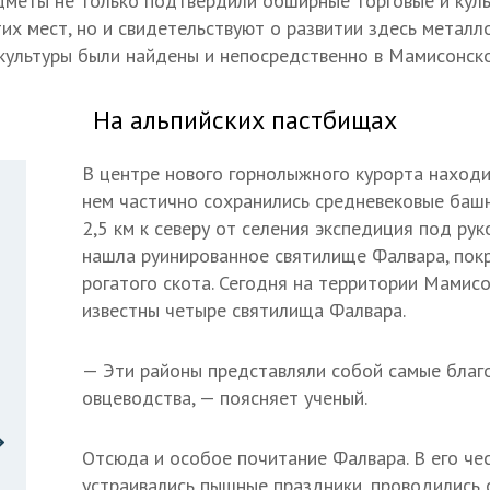
меты не только подтвердили обширные торговые и куль
тих мест, но и свидетельствуют о развитии здесь метал
культуры были найдены и непосредственно в Мамисонск
На альпийских пастбищах
В центре нового горнолыжного курорта находи
нем частично сохранились средневековые башни
2,5 км к северу от селения экспедиция под ру
нашла руинированное святилище Фалвара, пок
рогатого скота. Сегодня на территории Мамис
известны четыре святилища Фалвара.
— Эти районы представляли собой самые благ
овцеводства, — поясняет ученый.
Отсюда и особое почитание Фалвара. В его чес
устраивались пышные праздники, проводились 