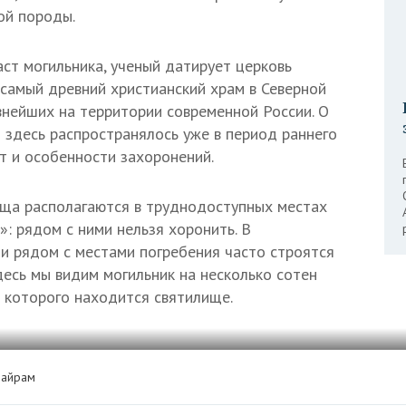
ой породы.
аст могильника, ученый датирует церковь
о самый древний христианский храм в Северной
внейших на территории современной России. О
о здесь распространялось уже в период раннего
ят и особенности захоронений.
ища располагаются в труднодоступных местах
»: рядом с ними нельзя хоронить. В
и рядом с местами погребения часто строятся
десь мы видим могильник на несколько сотен
е которого находится святилище.
Майрам