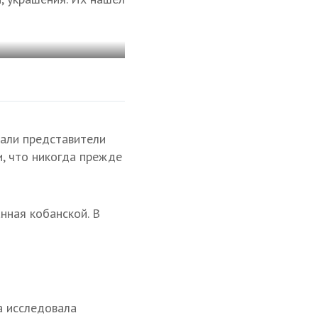
хали представители
и, что никогда прежде
нная кобанской. В
а исследовала