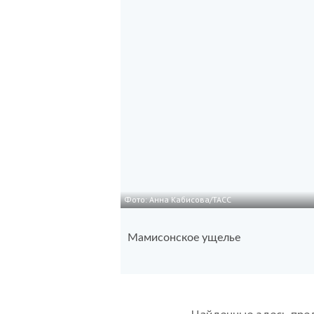
Фото: Анна Кабисова/ТАСС
Мамисонское ущелье