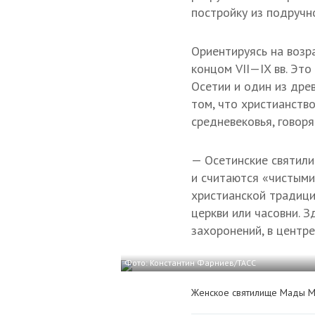
постройку из подручн
Ориентируясь на возр
концом
VII—IX в
в. Эт
Осетии и один из дре
том, что христианств
средневековья, говор
— Осетинские святил
и считаются «чистыми
христианской традици
церкви или часовни. З
захоронений, в центр
Фото: Константин Фарниев/ТАСС
Женское святилище Мады 