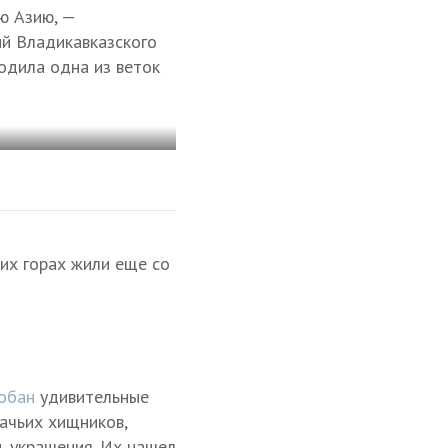
ю Азию, —
ий Владикавказского
одила одна из веток
их горах жили еще со
обан
удивительные
шачьих хищников,
, украшения. Их нашел