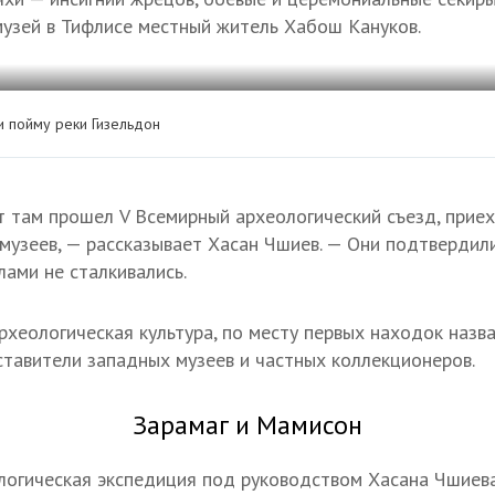
 музей в Тифлисе местный житель Хабош Кануков.
 пойму реки Гизельдон
т там прошел V Всемирный археологический съезд, прие
музеев, — рассказывает Хасан Чшиев. — Они подтвердил
ами не сталкивались.
рхеологическая культура, по месту первых находок назва
тавители западных музеев и частных коллекционеров.
Зарамаг и Мамисон
логическая экспедиция под руководством Хасана Чшиев