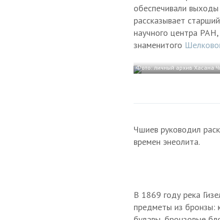
обеспечивали выходы 
рассказывает старший
научного центра РАН,
знаменитого
Шелковог
Фото: личный архив Хасана 
Чшиев руководил раск
времен энеолита.
В 1869 году река Гиз
предметы из бронзы: 
булавы, бронзовые бл