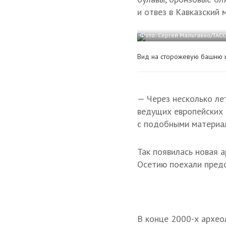
и отвез в Кавказский
Фото: Сергей Мальгавко/ТАСС
Вид на сторожевую башню и
— Через несколько ле
ведущих европейских 
с подобными материал
Так появилась новая а
Осетию поехали предс
В конце 2000-х архео