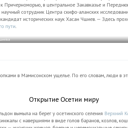
к Причерноморью, в центральное Закавказье и Передню
 научный сотрудник Центра скифо-аланских исследован
 кандидат исторических наук Хасан Чшиев. — Здесь прох
о пути
.
Чшиева
опками в Мамисонском ущелье. По его словам, люди в эт
Открытие Осетии миру
ельдон вымыла на берег у осетинского селения
Верхний К
кинжалы с навершиями в виде голов баранов, козлов, ко
яхи — инсигнии жрецов, боевые и церемониальные секиры