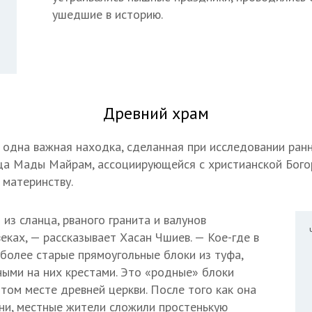
ушедшие в историю.
Древний храм
 одна важная находка, сделанная при исследовании ран
ща Мады Майрам, ассоциирующейся с христианской Бого
материнству.
из сланца, рваного гранита и валунов
в
еках, — рассказывает Хасан Чшиев. — Кое-где в
более старые прямоугольные блоки из туфа,
ными на них крестами. Это «родные» блоки
том месте древней церкви. После того как она
ни, местные жители сложили простенькую