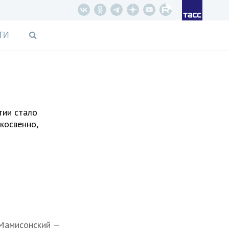
ТИ
тии стало
косвенно,
 Мамисонский —