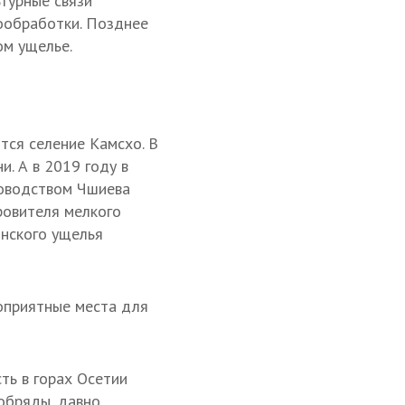
турные связи
лообработки. Позднее
ом ущелье.
тся селение Камсхо. В
. А в 2019 году в
ководством Чшиева
ровителя мелкого
онского ущелья
оприятные места для
ть в горах Осетии
обряды, давно