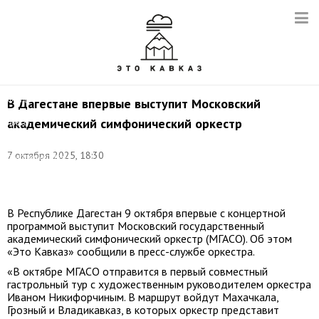
Фото:
В Дагестане впервые выступит Московский
©
академический симфонический оркестр
пресс-
службы
Московского
7 октября 2025, 18:30
академического
симфонического
оркестра
В Республике Дагестан 9 октября впервые с концертной
программой выступит Московский государственный
академический симфонический оркестр (МГАСО). Об этом
«Это Кавказ» сообщили в пресс-службе оркестра.
«В октябре МГАСО отправится в первый совместный
гастрольный тур с художественным руководителем оркестра
Иваном Никифорчиным. В маршрут войдут Махачкала,
Грозный и Владикавказ, в которых оркестр представит