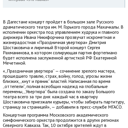
В Дагестане концерт пройдет в большом зале Русского
драматического театра им. М. Горького города Махачкалы. В
исполнении оркестра под управлением худрука и главного
дирижера Ивана Никифорчина прозвучат искрометная и
жизнерадостная «Праздничная увертюра» Дмитрия
Шостаковича и лиричный Второй концерт Сергея
Рахманинова, в котором солирующая партия фортепиано
будет исполнена заслуженной артисткой РФ Екатериной
Мечетиной.
«„Праздничная увертюра“ — сочинение зрелого мастера,
прошедшего травлю, страх, войну, голод, угрозы жизни
близких, „кнут и пряник“ властей. Написанная по время
„оттепели“, полная всеобщих надежд на глобальные
перемены, „Увертюра“ была создана по заказу Большого
театра всего за три дня: каждый час в квартиру
Шостаковича приезжали курьеры, чтобы забирать партитуру,
страницу за страницей», — добавили в пресс-службе МГАСО.
Концертная программа Московского академического
симфонического оркестра продолжится в других регионах
Северного Кавказа. Так, 10 октября зрителей ждут в