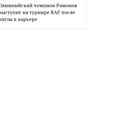
Олимпийский чемпион Рамонов
выступит на турнире RAF после
паузы в карьере