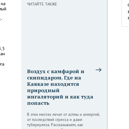
 на
ЧИТАЙТЕ ТАКЖЕ
мый
с-
3,5
тан
га
Воздух с камфарой и
скипидаром. Где на
Кавказе находится
природный
ингаляторий и как туда
попасть
В этих местах лечат от астмы и аллергий,
от последствий стресса и даже
туберкулеза. Рассказываем, как