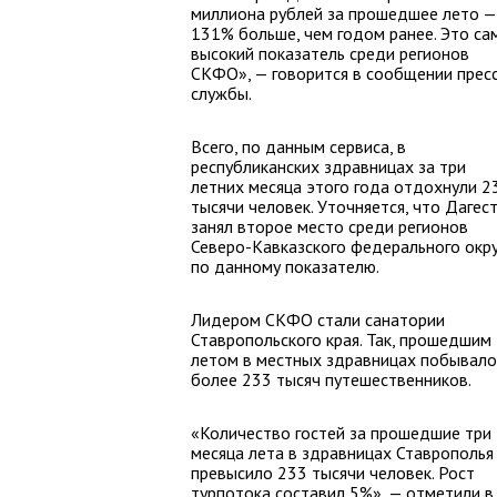
миллиона рублей за прошедшее лето —
131% больше, чем годом ранее. Это са
высокий показатель среди регионов
СКФО», — говорится в сообщении прес
службы.
Всего, по данным сервиса, в
республиканских здравницах за три
летних месяца этого года отдохнули 2
тысячи человек. Уточняется, что Дагес
занял второе место среди регионов
Северо-Кавказского федерального окру
по данному показателю.
Лидером СКФО стали санатории
Ставропольского края. Так, прошедшим
летом в местных здравницах побывало
более 233 тысяч путешественников.
«Количество гостей за прошедшие три
месяца лета в здравницах Ставрополья
превысило 233 тысячи человек. Рост
турпотока составил 5%», — отметили в