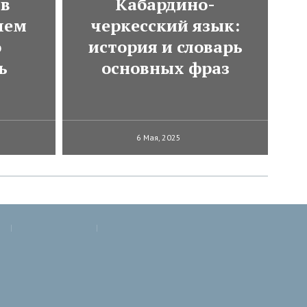
 в
Кабардино-
чем
черкесский язык:
о
история и словарь
ь
основных фраз
6 Мая, 2025