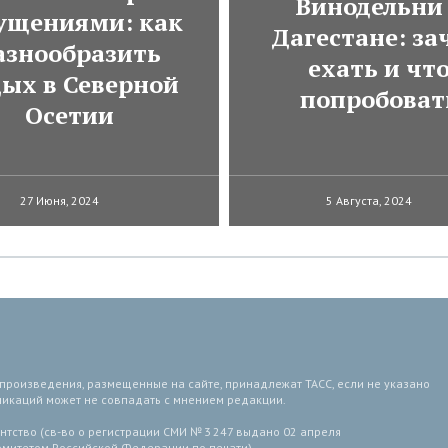
Винодельни
ущениями: как
Дагестане: за
азнообразить
ехать и чт
дых в Северной
попробоват
Осетии
27 Июня, 2024
5 Августа, 2024
 произведения, размещенные на сайте, принадлежат ТАСС, если не указано
ликаций может не совпадать с мнением редакции.
тство (св-во о регистрации СМИ № 3 247 выдано 02 апреля
комитетом Российской Федерации по печати).