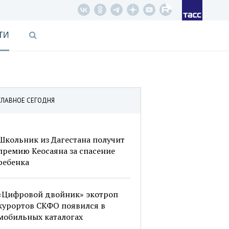
ТИ
ГЛАВНОЕ СЕГОДНЯ
Школьник из Дагестана получит
премию Кеосаяна за спасение
ребенка
«Цифровой двойник» экотроп
курортов СКФО появился в
мобильных каталогах