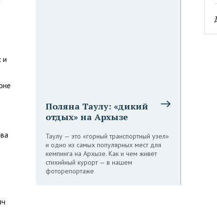
и
 и
оне
Поляна Таулу: «дикий
отдых» на Архызе
тва
Таулу — это «горный транспортный узел»
и одно из самых популярных мест для
кемпинга на Архызе. Как и чем живет
стихийный курорт — в нашем
фоторепортаже
яч