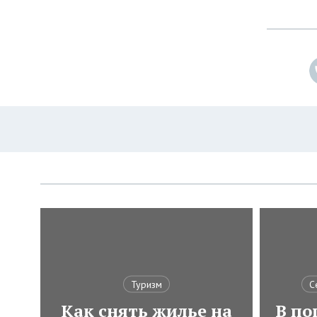
Туризм
С
Как снять жилье на
В по