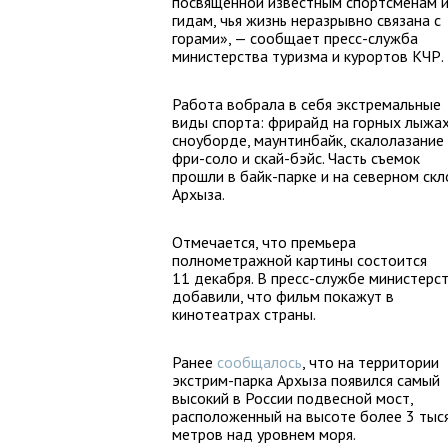
посвященной известным спортсменам 
гидам, чья жизнь неразрывно связана с
горами», — сообщает пресс-служба
министерства туризма и курортов КЧР.
Работа вобрала в себя экстремальные
виды спорта: фрирайд на горных лыжах
сноуборде, маунтинбайк, скалолазание
фри-соло и скай-бэйс. Часть съемок
прошли в байк-парке и на северном скл
Архыза.
Отмечается, что премьера
полнометражной картины состоится
11 декабря. В пресс-службе министерс
добавили, что фильм покажут в
кинотеатрах страны.
Ранее
сообщалось
, что на территории
экстрим-парка Архыза появился самый
высокий в России подвесной мост,
расположенный на высоте более 3 тыс
метров над уровнем моря.