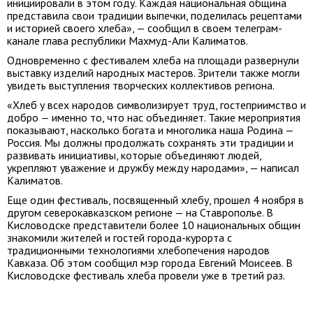
инициировали в этом году. Каждая национальная община
представила свои традиции выпечки, поделилась рецептами
и историей своего хлеба», — сообщил в своем телеграм-
канале глава республики Махмуд-Али Калиматов.
Одновременно с фестивалем хлеба на площади развернули
выставку изделий народных мастеров. Зрители также могли
увидеть выступления творческих коллективов региона.
«Хлеб у всех народов символизирует труд, гостеприимство и
добро — именно то, что нас объединяет. Такие мероприятия
показывают, насколько богата и многолика наша Родина —
Россия. Мы должны продолжать сохранять эти традиции и
развивать инициативы, которые объединяют людей,
укрепляют уважение и дружбу между народами», — написал
Калиматов.
Еще один фестиваль, посвященный хлебу, прошел 4 ноября в
другом северокавказском регионе — на Ставрополье. В
Кисловодске представители более 10 национальных общин
знакомили жителей и гостей города-курорта с
традиционными технологиями хлебопечения народов
Кавказа. Об этом сообщил мэр города Евгений Моисеев. В
Кисловодске фестиваль хлеба провели уже в третий раз.