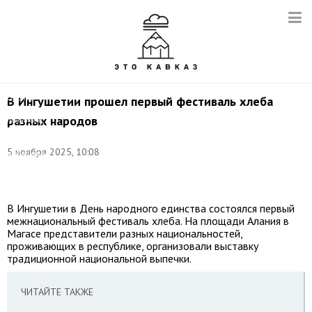
Фото:
©
соцсети
министерства
по
внешним
связям,
В Ингушетии прошел первый фестиваль хлеба
национальной
разных народов
политике,
печати
и
5 ноября 2025, 10:08
информации
Республики
Ингушетия
В Ингушетии в День народного единства состоялся первый
межнациональный фестиваль хлеба. На площади Алания в
Магасе представители разных национальностей,
проживающих в республике, организовали выставку
традиционной национальной выпечки.
ЧИТАЙТЕ ТАКЖЕ