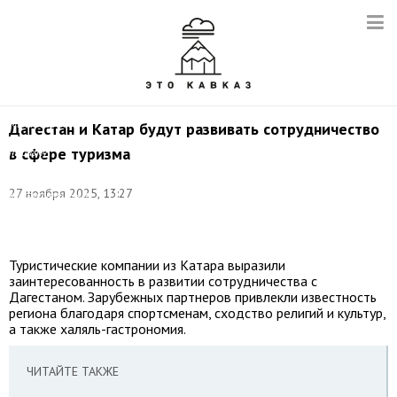
Фото:
©
Официальный
канал
Министерства
Дагестан и Катар будут развивать сотрудничество
по
в сфере туризма
туризму
и
народным
27 ноября 2025, 13:27
художественным
промыслам
РД
Туристические компании из Катара выразили
заинтересованность в развитии сотрудничества с
Дагестаном. Зарубежных партнеров привлекли известность
региона благодаря спортсменам, сходство религий и культур,
а также халяль-гастрономия.
ЧИТАЙТЕ ТАКЖЕ