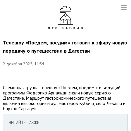
Телешоу «Поедем, поедим» готовит к эфиру новую
передачу о путешествии в Дагестан
Фото:
©
2 декабря 2025, 11:54
Николай
Михальченко/
ТАСС
Съемочная группа телешоу «Поедем, поедим!» и ведущий
программы Федерико Арнальди сняли новую серию о
Дагестане. Маршрут гастрономического путешествия
включил высокогорный аул мастеров Кубачи, село Леваши и
бархан Сарыкум.
ЧИТАЙТЕ ТАКЖЕ