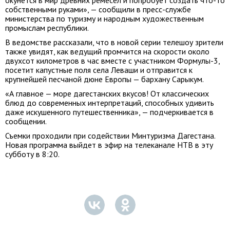
окунется в мир древних ремесел и попробует создать что-то
собственными руками», — сообщили в пресс-службе
министерства по туризму и народным художественным
промыслам республики.
В ведомстве рассказали, что в новой серии телешоу зрители
также увидят, как ведущий промчится на скорости около
двухсот километров в час вместе с участником Формулы-3,
посетит капустные поля села Леваши и отправится к
крупнейшей песчаной дюне Европы — бархану Сарыкум.
«А главное — море дагестанских вкусов! От классических
блюд до современных интерпретаций, способных удивить
даже искушенного путешественника», — подчеркивается в
сообщении.
Съемки проходили при содействии Минтуризма Дагестана.
Новая программа выйдет в эфир на телеканале НТВ в эту
субботу в 8:20.