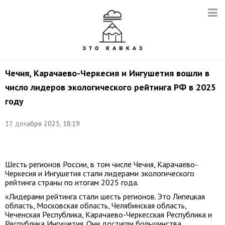
Чечня, Карачаево-Черкесия и Ингушетия вошли в
число лидеров экологического рейтинга РФ в 2025
году
Фото:
©
12 декабря 2025, 18:19
соцсети
Рашида
Темрезова
Шесть регионов России, в том числе Чечня, Карачаево-
Черкесия и Ингушетия стали лидерами экологического
рейтинга страны по итогам 2025 года.
«Лидерами рейтинга стали шесть регионов. Это Липецкая
область, Московская область, Челябинская область,
Чеченская Республика, Карачаево-Черкесская Республика и
Республика Ингушетия. Они достигли большинства