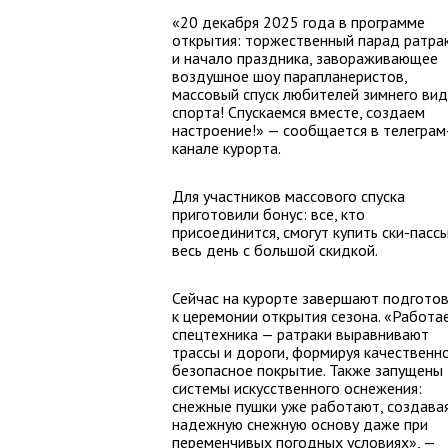
«20 декабря 2025 года в программе
открытия: торжественный парад ратра
и начало праздника, завораживающее
воздушное шоу парапланеристов,
массовый спуск любителей зимнего ви
спорта! Спускаемся вместе, создаем
настроение!» — сообщается в телеграм
канале курорта.
Для участников массового спуска
приготовили бонус: все, кто
присоединится, смогут купить ски-пасс
весь день с большой скидкой.
Сейчас на курорте завершают подготов
к церемонии открытия сезона. «Работа
спецтехника — ратраки выравнивают
трассы и дороги, формируя качественн
безопасное покрытие. Также запущены
системы искусственного оснежения:
снежные пушки уже работают, создава
надежную снежную основу даже при
переменчивых погодных условиях», —