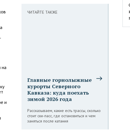
ков
ЧИТАЙТЕ ТАКЖЕ
да
-
ы на
Главные горнолыжные
курорты Северного
ку
ет
Кавказа: куда поехать
зимой 2026 года
ое и
Рассказываем, какие есть трассы, сколько
стоит ски-пасс, где остановиться и чем
я
заняться после катания