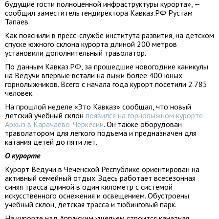
будущие гости полноценной инфраструктуры курорта», —
сообщил заместитель гендиректора Кавказ.РФ Рустам
Тапаев.
Как пояснили в пресс-службе института развития, на детском
спуске южного склона курорта длиной 200 метров
установили дополнительный траволатор.
По данным Кавказ.РФ, за прошедшие новогодние каникулы
на Ведучи впервые встали на лыжи более 400 юных
горнолыжников. Всего с начала года курорт посетили 2 785
человек.
На прошлой неделе «Это Кавказ» сообщал, что новый
детский учебный склон
появился на горнолыжном курорте
Архыз в Карачаево-Черкесии
. Он также оборудован
траволатором для легкого подъема и предназначен для
катания детей до пяти лет.
О курорте
Курорт Ведучи в Чеченской Республике ориентирован на
активный семейный отдых. Здесь работает всесезонная
синяя трасса длиной в один километр с системой
искусственного оснежения и освещением. Обустроены
учебный склон, детская трасса и тюбинговый парк.
На курорте над Аргунским ущельем строится канатная