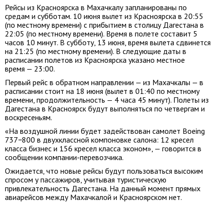
Рейсы из Красноярска в Махачкалу запланированы по
средам и субботам. 10 июня вылет из Красноярска в 20:55
(по местному времени) с прибытием в столицу Дагестана в
22:05 (по местному времени). Время в полете составит 5
часов 10 минут. В субботу, 13 июня, время вылета сдвинется
на 21:25 (по местному времени). В следующие даты в
расписании полетов из Красноярска указано местное
время — 23:00.
Первый рейс в обратном направлении — из Махачкалы — в
расписании стоит на 18 июня (вылет в 01:40 по местному
времени, продолжительность — 4 часа 45 минут). Полеты из
Дагестана в Красноярск будут выполняться по четвергам и
воскресеньям.
«На воздушной линии будет задействован самолет Boeing
737−800 в двухклассной компоновке салона: 12 кресел
класса бизнес и 156 кресел класса эконом», — говорится в
сообщении компании-перевозчика.
Ожидается, что новые рейсы будут пользоваться высоким
спросом у пассажиров, учитывая туристическую
привлекательность Дагестана. На данный момент прямых
авиарейсов между Махачкалой и Красноярском нет.