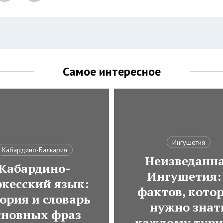
Самое интересное
Ингушетия
Кабардино-Балкария
Неизведанн
Кабардино-
Ингушетия:
ркесский язык:
фактов, кото
ория и словарь
нужно знат
сновных фраз
каждому тури