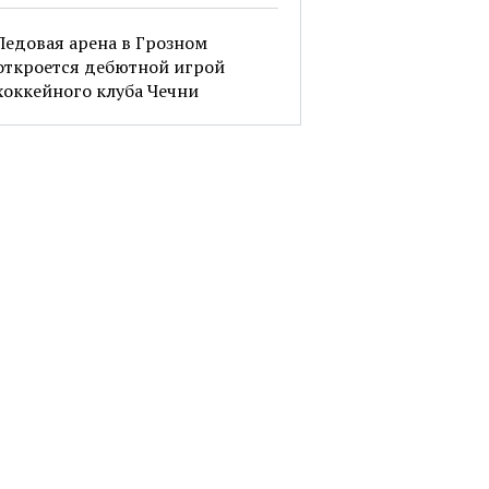
Ледовая арена в Грозном
откроется дебютной игрой
хоккейного клуба Чечни