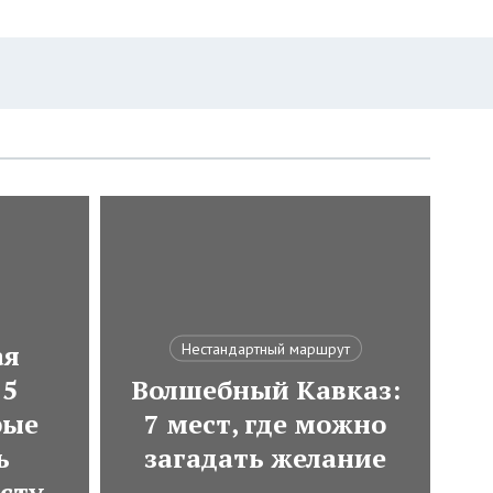
ая
Нестандартный маршрут
 5
Волшебный Кавказ:
рые
7 мест, где можно
ь
загадать желание
сту