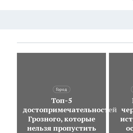
Город
Топ-5
достопримечательностей
че
Грозного, которые
ист
нельзя пропустить
о