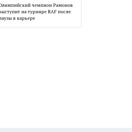
Олимпийский чемпион Рамонов
выступит на турнире RAF после
паузы в карьере