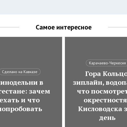
Самое интересное
Карачаево-Черкесия
Гора Кольцо
Сделано на Кавказе
инодельни в
зиплайн, водоп
гестане: зачем
что посмотрет
ехать и что
окрестност
попробовать
Кисловодска з
день