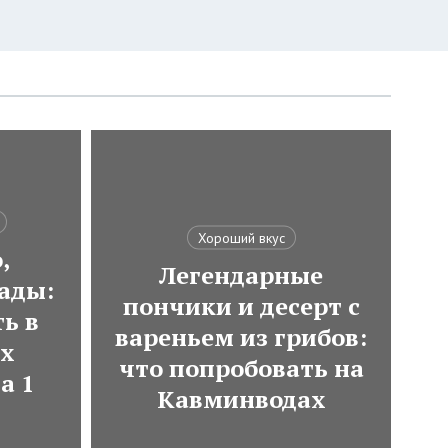
Хороший вкус
,
Легендарные
ады:
пончики и десерт с
ь в
вареньем из грибов:
ях
что попробовать на
а 1
Кавминводах