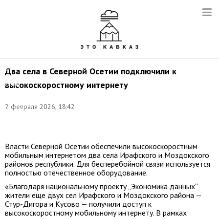
Фото:
©
Два села в Северной Осетии подключили к
соцсети
высокоскоростному интернету
главы
Республики
Северная
2 февраля 2026, 18:42
Осетия
–
Алания
Власти Северной Осетии обеспечили высокоскоростным
мобильным интернетом два села Ирафского и Моздокского
районов республики. Для бесперебойной связи используется
полностью отечественное оборудование.
«Благодаря национальному проекту „Экономика данных“
жители еще двух сел Ирафского и Моздокского района —
Стур-Дигора и Кусово — получили доступ к
высокоскоростному мобильному интернету. В рамках