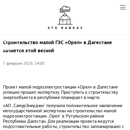
Фото:
©
официальный
Строительство малой ГЭС «Орел» в Дагестане
информационный
начнется этой весной
канал
Министерства
энергетики
3 февраля 2026, 14:00
и
тарифов
РД
Проект малой гидроэлектростанции «Орел» в Дагестане
успешно прошел экспертизу. Приступить к строительству
энергообъекта в республике планируют в марте.
«АО „СамурЭнерджи“ получила положительное заключение
негосударственной экспертизы на строительство малой
гидроэлектростанции „Орел“ в Рутульском районе
Республики Дагестан. Для реализации проекта ведутся
подготовительные работы, строительство запланировано с