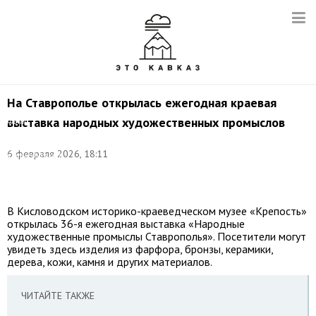
На Ставрополье открылась ежегодная краевая
выставка народных художественных промыслов
Фото:
©
Историко-
6 февраля 2026, 18:11
краеведческий
музей
«Крепость»
В Кисловодском историко-краеведческом музее «Крепость»
открылась 36-я ежегодная выставка «Народные
художественные промыслы Ставрополья». Посетители могут
увидеть здесь изделия из фарфора, бронзы, керамики,
дерева, кожи, камня и других материалов.
ЧИТАЙТЕ ТАКЖЕ