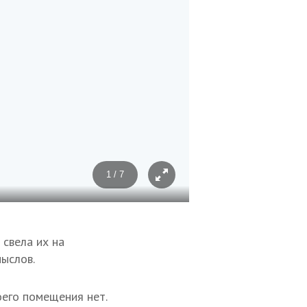
1 / 7
Фото: Анастасия Расулова/Т
свела их на
ыслов.
оего помещения нет.