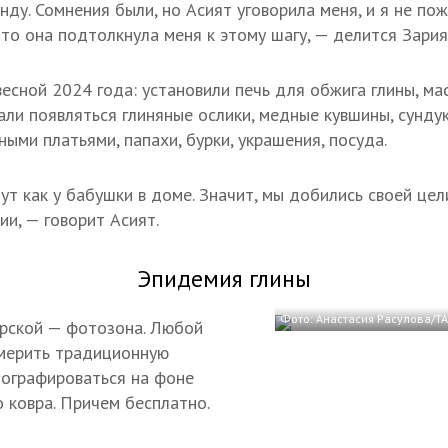
нду. Сомнения были, но Асият уговорила меня, и я не по
что она подтолкнула меня к этому шагу, — делится Зария
есной 2024 года: установили печь для обжига глины, ма
али появляться глиняные ослики, медные кувшины, сунду
ыми платьями, папахи, бурки, украшения, посуда.
т как у бабушки в доме. Значит, мы добились своей цели
и, — говорит Асият.
Эпидемия глины
Фото: Анастасия Расулова/Т
ерской — фотозона. Любой
мерить традиционную
тографироваться на фоне
о ковра. Причем бесплатно.