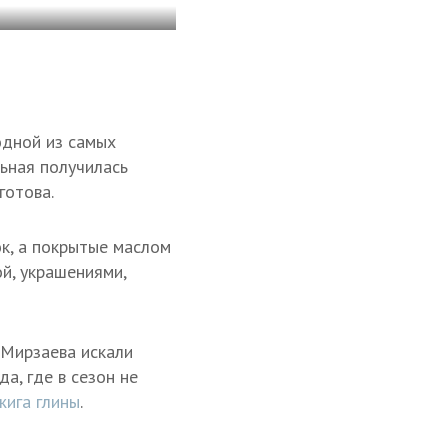
одной из самых
льная получилась
готова.
к, а покрытые маслом
ой, украшениями,
 Мирзаева искали
а, где в сезон не
жига глины
.