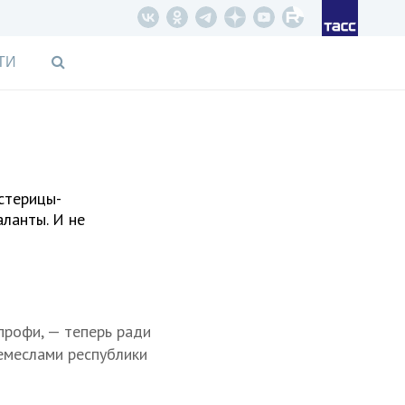
ТИ
стерицы-
ланты. И не
 профи, — теперь ради
ремеслами республики