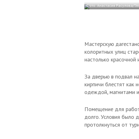
Фото: Анастасия Расулова/ТА
Мастерскую дагестанс
колоритных улиц ста
настолько красочной и
За дверью в подвал н
кирпичи блестят как н
одеждой, магнитами и
Помещение для работ
долго. Условия было д
протолкнуться от тур