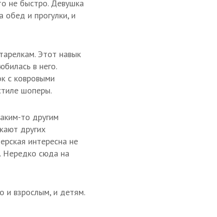
то не быстро. Девушка
а обед и прогулки, и
тарелкам. Этот навык
юбилась в него.
ок с ковровыми
стиле шоперы.
каким-то другим
екают других
ерская интересна не
. Нередко сюда на
 и взрослым, и детям.