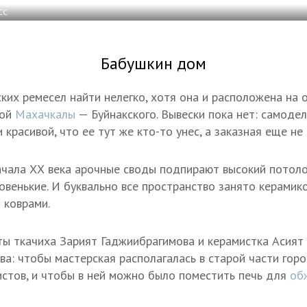
СС
Бабушкин дом
ких ремесел найти нелегко, хотя она и расположена на 
рой
Махачкалы
— Буйнакского. Вывески пока нет: самоде
 красивой, что ее тут же кто-то унес, а заказная еще не 
ачала ХХ века арочные своды подпирают высокий потоло
овенькие. И буквально все пространство занято керамик
 коврами.
ы ткачиха Зарият Гаджиибрагимова и керамистка Асият
ва: чтобы мастерская располагалась в старой части город
истов, и чтобы в ней можно было поместить печь для
об