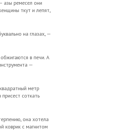
— азы ремесел они
женщины ткут и лепят,
уквально на глазах, —
обжигаются в печи. А
инструмента —
 квадратный метр
 присест соткать
терпению, она хотела
ой коврик с магнитом