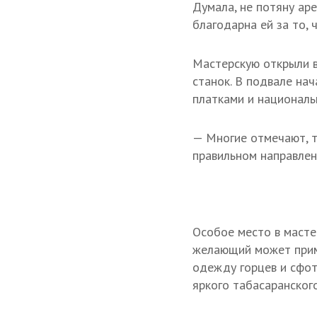
Думала, не потяну аре
благодарна ей за то, 
Мастерскую открыли в
станок. В подвале нач
платками и национальн
— Многие отмечают, ту
правильном направлени
Особое место в маст
желающий может при
одежду горцев и сфо
яркого табасаранског