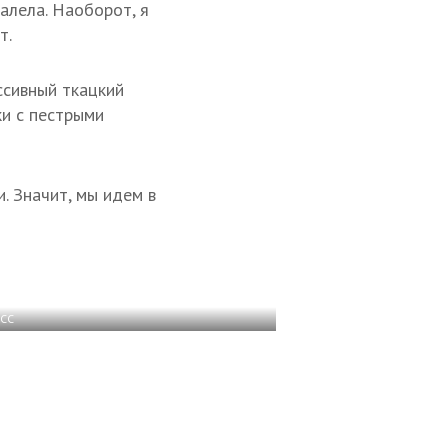
жалела. Наоборот, я
т.
ссивный ткацкий
ки с пестрыми
. Значит, мы идем в
АСС