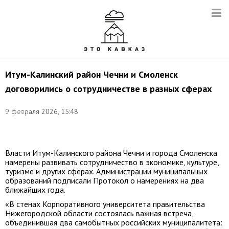
Итум-Калинский район Чечни и Смоленск
договорились о сотрудничестве в разных сферах
Фото:
©
9 февраля 2026, 15:48
соцсети
Альберта
Рабуева
Власти Итум-Калинского района Чечни и города Смоленска
намерены развивать сотрудничество в экономике, культуре,
туризме и других сферах. Администрации муниципальных
образований подписали Протокол о намерениях на два
ближайших года.
«В стенах Корпоративного университета правительства
Нижегородской области состоялась важная встреча,
объединившая два самобытных российских муниципалитета: