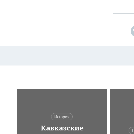
История
Кавказские
Н