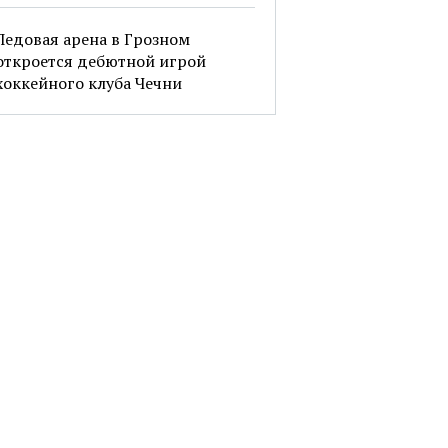
Ледовая арена в Грозном
откроется дебютной игрой
хоккейного клуба Чечни