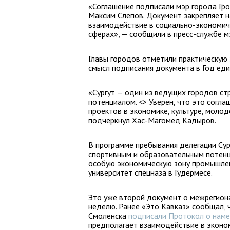
«Соглашение подписали мэр города Гро
Максим Слепов. Документ закрепляет 
взаимодействие в социально-экономиче
сферах», — сообщили в пресс-службе м
Главы городов отметили практическую
смысл подписания документа в Год еди
«Сургут — один из ведущих городов с
потенциалом. <> Уверен, что это согл
проектов в экономике, культуре, молод
подчеркнул Хас-Магомед Кадыров.
В программе пребывания делегации Сур
спортивным и образовательным потенци
особую экономическую зону промышлен
университет спецназа в Гудермесе.
Это уже второй документ о межрегион
неделю. Ранее «Это Кавказ» сообщал, 
Смоленска
подписали Протокол о наме
предполагает взаимодействие в экономи