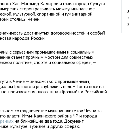
зного Хас-Магомед Кадыров и глава города Сургута
намерения сторон развивать межмуниципальное
ской, культурной, спортивной и гуманитарной
эрии столицы Чечни.
 значимость достигнутых договоренностей и особый
нства народов России.
траны с серьезным промышленным и социальным
ашение станет прочным мостом для совместных
ежной политике, спорте и социальной сфере», —
гута в Чечне — знакомство с промышленным,
алом Грозного и республики в целом. Гости посетят
но-производственного типа «Грозный» и Российский
альном сотрудничестве муниципалитетов Чечни за
что власти Итум-Калинского района ЧР и города
рениях
на ближайшие два года. Документ
ке, культуре, туризме и других сферах.