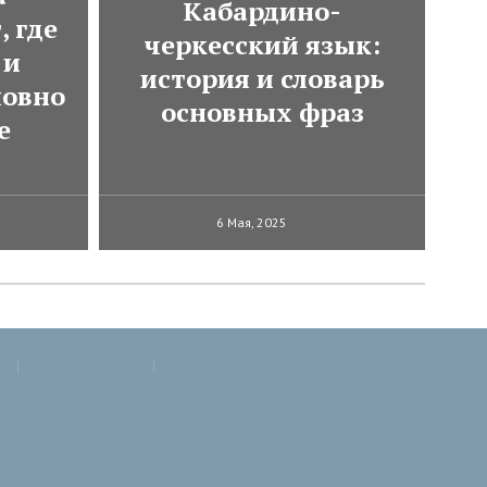
Кабардино-
, где
черкесский язык:
 и
история и словарь
ловно
основных фраз
е
6 Мая, 2025