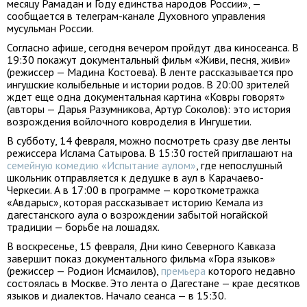
месяцу Рамадан и Году единства народов России», —
сообщается в телеграм-канале Духовного управления
мусульман России.
Согласно афише, сегодня вечером пройдут два киносеанса. В
19:30 покажут документальный фильм «Живи, песня, живи»
(режиссер — Мадина Костоева). В ленте рассказывается про
ингушские колыбельные и истории родов. В 20:00 зрителей
ждет еще одна документальная картина «Ковры говорят»
(авторы — Дарья Разумникова, Артур Соколов): это история
возрождения войлочного ковроделия в Ингушетии.
В субботу, 14 февраля, можно посмотреть сразу две ленты
режиссера Ислама Сатырова. В 15:30 гостей приглашают на
семейную комедию «Испытание аулом»
, где непослушный
школьник отправляется к дедушке в аул в Карачаево-
Черкесии. А в 17:00 в программе — короткометражка
«Авдарыс», которая рассказывает историю Кемала из
дагестанского аула о возрождении забытой ногайской
традиции — борьбе на лошадях.
В воскресенье, 15 февраля, Дни кино Северного Кавказа
завершит показ документального фильма «Гора языков»
(режиссер — Родион Исмаилов),
премьера
которого недавно
состоялась в Москве. Это лента о Дагестане — крае десятков
языков и диалектов. Начало сеанса — в 15:30.