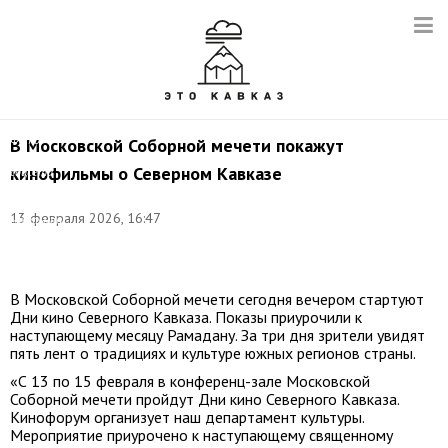
Фото:
В Московской Соборной мечети покажут
©
кинофильмы о Северном Кавказе
соцсети
Духовного
управления
13 февраля 2026, 16:47
мусульман
Российской
Федерации
В Московской Соборной мечети сегодня вечером стартуют
Дни кино Северного Кавказа. Показы приурочили к
наступающему месяцу Рамадану. За три дня зрители увидят
пять лент о традициях и культуре южных регионов страны.
«С 13 по 15 февраля в конференц-зале Московской
Соборной мечети пройдут Дни кино Северного Кавказа.
Кинофорум организует наш департамент культуры.
Мероприятие приурочено к наступающему священному