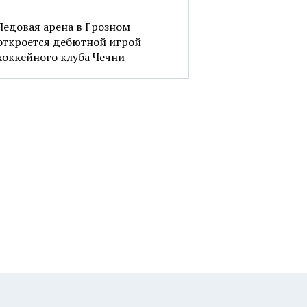
Ледовая арена в Грозном
откроется дебютной игрой
хоккейного клуба Чечни