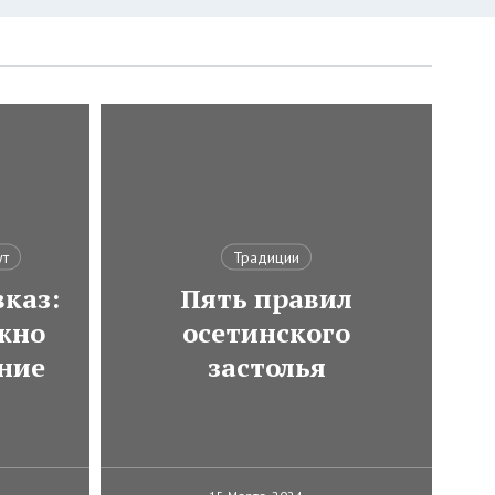
ут
Традиции
каз:
Пять правил
ожно
осетинского
ние
застолья