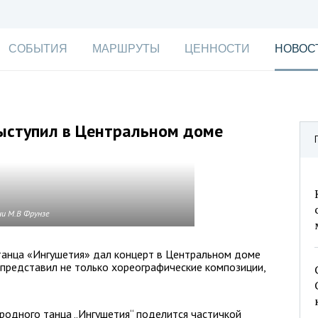
СОБЫТИЯ
МАРШРУТЫ
ЦЕННОСТИ
НОВОС
ыступил в Центральном доме
и М.В Фрунзе
танца «Ингушетия» дал концерт в Центральном доме
 представил не только хореографические композиции,
родного танца „Ингушетия“ поделится частичкой