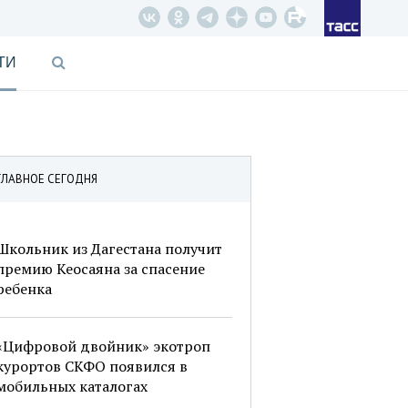
ТИ
ГЛАВНОЕ СЕГОДНЯ
Школьник из Дагестана получит
премию Кеосаяна за спасение
ребенка
«Цифровой двойник» экотроп
курортов СКФО появился в
мобильных каталогах