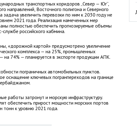
ународных транспортных коридоров „Север — Юг“,
го направлений, Восточного полигона и Северного
а задача увеличить перевозки по ним к 2030 году не
ровнем 2021 года. Реализация намеченных мер
раны полностью обеспечить прогнозируемые объемы
с-службе российского кабмина.
ны, «дорожной картой» предусмотрено увеличение
ического комплекса — на 25%, промышленных
— на 74% — планируется в экспорте продукции АПК.
собности пограничных автомобильных пунктов.
кое оснащение ключевых погранпереходов на границе
Азербайджаном.
ые работы затронут и морскую инфраструктуру.
лят обеспечить прирост мощности морских портов
н тонн к уровню 2021 года.