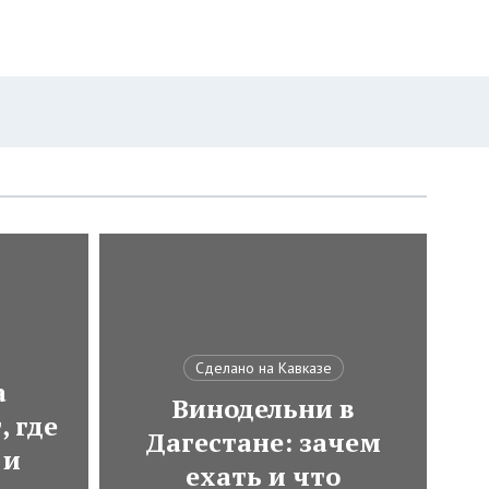
Сделано на Кавказе
а
Винодельни в
, где
Дагестане: зачем
 и
ехать и что