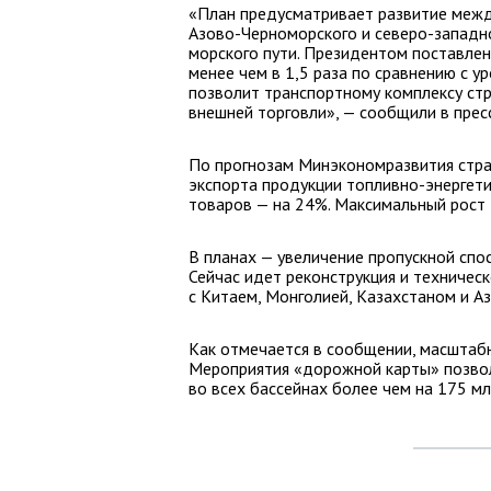
«План предусматривает развитие межд
Азово-Черноморского и северо-западно
морского пути. Президентом поставлен
менее чем в 1,5 раза по сравнению с у
позволит транспортному комплексу ст
внешней торговли», — сообщили в прес
По прогнозам Минэкономразвития стра
экспорта продукции топливно-энергет
товаров — на 24%. Максимальный рост 
В планах — увеличение пропускной спо
Сейчас идет реконструкция и техничес
с Китаем, Монголией, Казахстаном и 
Как отмечается в сообщении, масштабн
Мероприятия «дорожной карты» позво
во всех бассейнах более чем на 175 мл