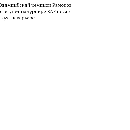
Олимпийский чемпион Рамонов
выступит на турнире RAF после
паузы в карьере