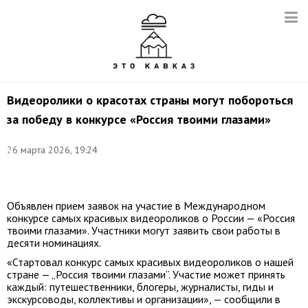
Видеоролики о красотах страны могут побороться
за победу в конкурсе «Россия твоими глазами»
26 марта 2026, 19:24
©
сайт
россиятвоимиглазами.рф
Объявлен прием заявок на участие в Международном
конкурсе самых красивых видеороликов о России — «Россия
твоими глазами». Участники могут заявить свои работы в
десяти номинациях.
«Стартовал конкурс самых красивых видеороликов о нашей
стране — „Россия твоими глазами“. Участие может принять
каждый: путешественники, блогеры, журналисты, гиды и
экскурсоводы, коллективы и организации», — сообщили в