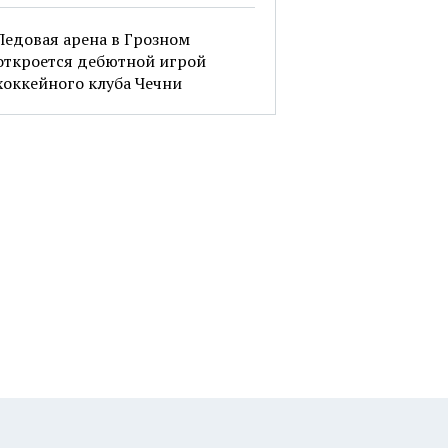
Ледовая арена в Грозном
откроется дебютной игрой
хоккейного клуба Чечни