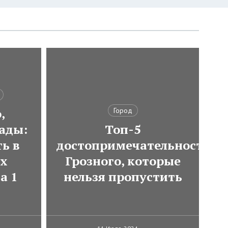
,
Город
ады:
Топ-5
ь в
достопримечательностей
ях
Грозного, которые
а 1
нельзя пропустить