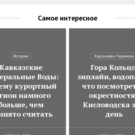
Самое интересное
История
Карачаево-Черкесия
Кавказские
Гора Кольцо
еральные Воды:
зиплайн, водоп
ему курортный
что посмотрет
гион намного
окрестност
больше, чем
Кисловодска з
инято считать
день