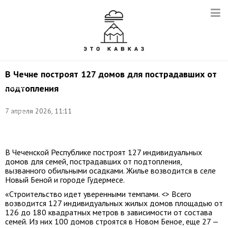
В Чечне построят 127 домов для пострадавших от
©
подтопления
Снимок
с
видео.
7 апреля 2026, 11:11
Соцсети
Рамзана
Кадырова
В Чеченской Республике построят 127 индивидуальных
домов для семей, пострадавших от подтопления,
вызванного обильными осадками. Жилье возводится в селе
Новый Беной и городе Гудермесе.
«Строительство идет уверенными темпами. <> Всего
возводится 127 индивидуальных жилых домов площадью от
126 до 180 квадратных метров в зависимости от состава
семей. Из них 100 домов строятся в Новом Беное, еще 27 —