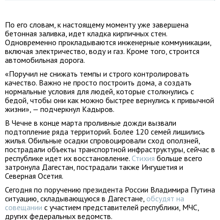
По его словам, к настоящему моменту уже завершена
бетонная заливка, идет кладка кирпичных стен.
Одновременно прокладываются инженерные коммуникации,
включая электричество, воду и газ. Кроме того, строится
автомобильная дорога.
«Поручил не снижать темпы и строго контролировать
качество. Важно не просто построить дома, а создать
нормальные условия для людей, которые столкнулись с
бедой, чтобы они как можно быстрее вернулись к привычной
жизни», — подчеркнул Кадыров.
В Чечне в конце марта проливные дожди вызвали
подтопление ряда территорий. Более 120 семей лишились
жилья. Обильные осадки спровоцировали сход оползней,
пострадали объекты транспортной инфраструктуры, сейчас в
республике идет их восстановление.
Стихия
больше всего
затронула Дагестан, пострадали также Ингушетия и
Северная Осетия.
Сегодня по поручению президента России Владимира Путина
ситуацию, складывающуюся в Дагестане,
обсудят на
совещании
с участием представителей республики, МЧС,
других федеральных ведомств.