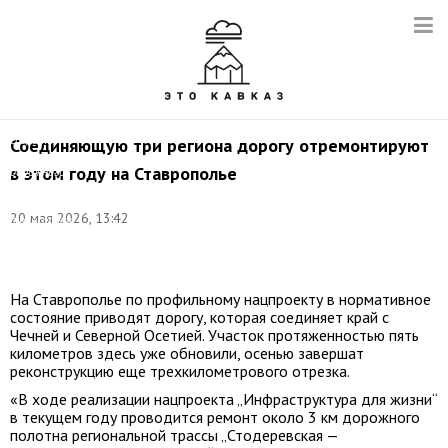
©
соцсети
Соединяющую три региона дорогу отремонтируют
Министерства
в этом году на Ставрополье
дорожного
хозяйства
и
20 мая 2026, 13:42
транспорта
Ставропольского
края
На Ставрополье по профильному нацпроекту в нормативное
состояние приводят дорогу, которая соединяет край с
Чечней и Северной Осетией. Участок протяженностью пять
километров здесь уже обновили, осенью завершат
реконструкцию еще трехкилометрового отрезка.
«В ходе реализации нацпроекта „Инфраструктура для жизни“
в текущем году проводится ремонт около 3 км дорожного
полотна региональной трассы „Стодеревская —