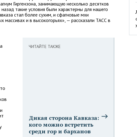
агнум Гиргензона, занимающую несколько десятков
т назад такие условия были характерны для нашего
вказа стал более сухим, и сфагновые мхи
х массивах и в высокогорьях», — рассказали ТАСС в
на
ЧИТАЙТЕ ТАКЖЕ
ото
ков
 и
ит
Дикая сторона Кавказа:
кого можно встретить
у
среди гор и барханов