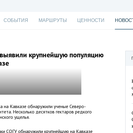
СОБЫТИЯ
МАРШРУТЫ
ЦЕННОСТИ
НОВОС
 выявили крупнейшую популяцию
азе
а на Кавказе обнаружили ученые Северо-
итета. Несколько десятков гектаров редкого
нского ущелья.
ики СОГУ обнаружили крупнейшую на Кавказе