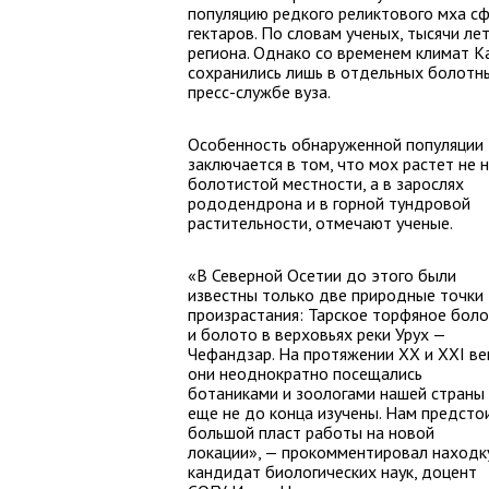
популяцию редкого реликтового мха сф
гектаров. По словам ученых, тысячи ле
региона. Однако со временем климат Ка
сохранились лишь в отдельных болотны
пресс-службе вуза.
Особенность обнаруженной популяции
заключается в том, что мох растет не 
болотистой местности, а в зарослях
рододендрона и в горной тундровой
растительности, отмечают ученые.
«В Северной Осетии до этого были
известны только две природные точки
произрастания: Тарское торфяное бол
и болото в верховьях реки Урух —
Чефандзар. На протяжении XX и XXI ве
они неоднократно посещались
ботаниками и зоологами нашей страны
еще не до конца изучены. Нам предсто
большой пласт работы на новой
локации», — прокомментировал находк
кандидат биологических наук, доцент