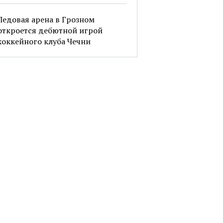
Ледовая арена в Грозном
откроется дебютной игрой
хоккейного клуба Чечни