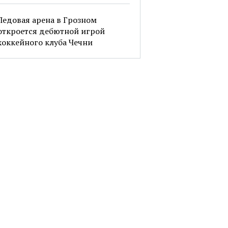
Ледовая арена в Грозном
откроется дебютной игрой
хоккейного клуба Чечни