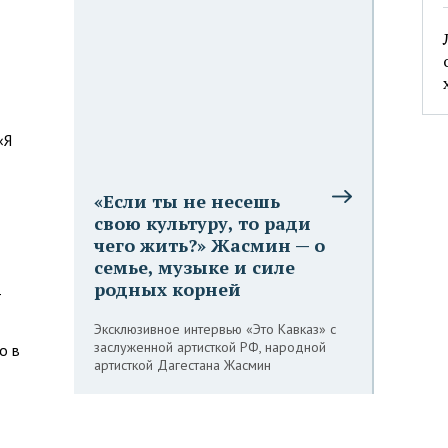
«Я
«Если ты не несешь
свою культуру, то ради
чего жить?» Жасмин — о
семье, музыке и силе
родных корней
т
Эксклюзивное интервью «Это Кавказ» с
заслуженной артисткой РФ, народной
о в
артисткой Дагестана Жасмин