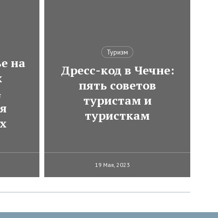
Туризм
е на
Дресс-код в Чечне:
х
пять советов
4
туристам и
ля
туристкам
х
19 Мая, 2023