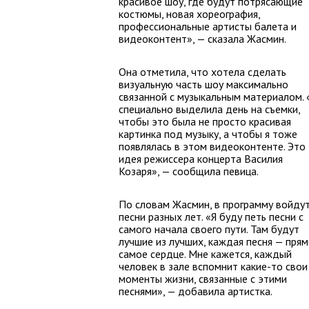
красивое шоу, где будут потрясающие
костюмы, новая хореография,
профессиональные артисты балета и
видеоконтент», — сказала Жасмин.
Она отметила, что хотела сделать
визуальную часть шоу максимально
связанной с музыкальным материалом. 
специально выделила день на съемки,
чтобы это была не просто красивая
картинка под музыку, а чтобы я тоже
появлялась в этом видеоконтенте. Это
идея режиссера концерта Василия
Козаря», — сообщила певица.
По словам Жасмин, в программу войду
песни разных лет. «Я буду петь песни с
самого начала своего пути. Там будут
лучшие из лучших, каждая песня — прям
самое сердце. Мне кажется, каждый
человек в зале вспомнит какие-то свои
моменты жизни, связанные с этими
песнями», — добавила артистка.