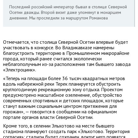
Последний российский император бывал в столице Северной
Осетии дважды. Второй визит даже упомянут в монаршем
дневнике. Мы проследили за маршрутом Романова
Отмечается, что столица Северной Осетии впервые будет
участвовать в конкурсе. Во Владикавказе намерены
благоустроить территорию в Промышленном микрорайоне
города, который ранее считался экологически
неблагополучным из-за расположения там бывшего завода
«Электроцинк».
«Теперь на площади более 36 тысяч квадратных метров
вдоль набережной реки Терек планируется обустроить
круглогодичную рекреационную зону отдыха. Проектом
предусмотрено масштабное озеленение, обустройство
современных спортивных и детских площадок, которые
станут важным социальным центром притяжения для
горожан», — говорится в сообщении на официальном
портале органов власти Северной Осетии.
Кроме того, в селении Эльхотово на месте бывшего
стадиона планируют создать парк «Эльхотово. Территория
согласия»: стадион будет сохранен, вокруг него появятся