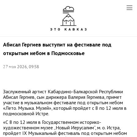
Абисал Гергиев выступит на фестивале под
открытым небом в Подмосковье
©
27 мая 2026, 09:58
Валерий
Матыцин/
ТАСС
Заслуженный артист Кабардино-Балкарской Республики
Абисал Гергиев, сын дирижера Валерия Гергиева, примет
участие в музыкальном фестивале под открытым небом
«Лето. Музыка. Музей», который пройдет с 8 по 12 июля в
подмосковной Истре.
«С 8 по 12 июля в Государственном историко-
художественном музее „Новый Иерусалим“, м. о. Истра,
пройдет IX Музыкальный фестиваль под открытым небом