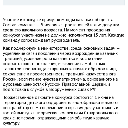
Участие в конкурсе примут команды казачьих обществ.
Состав команды — 5 человек: трое юношей и две девушки
среднего школьного возраста. На момент проведения
конкурса участникам не должно исполниться 15 лет. Каждую
команду сопровождает руководитель.
Как подчеркнули в министерстве, среди основных задач —
укрепление связи поколений через возрождение казачьих
традиций, усиление роли казачества в воспитании
подрастающего поколения, выявление самобытных
талантов, пропаганда старинных казачьих обрядов и игр,
сохранение и преемственность традиций казачества юга
России, воспитание чувства патриотизма, основанного на
духовных ценностях Русской Православной Церкви, и
подготовка к службе в Вооруженных силах РФ.
Торжественное открытие конкурса состоится 1 июня на
территории детского оздоровительно-образовательного
центра «Старт». На церемонии открытия для участников и
гостей выступят творческие коллективы Ставропольского
края с номерами, отражающими самобытную казачью
культуру.