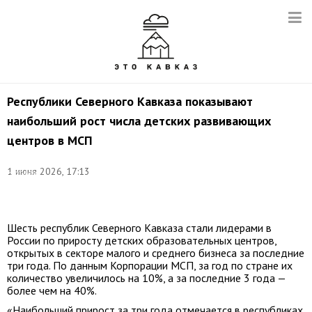
Республики Северного Кавказа показывают
наибольший рост числа детских развивающих
центров в МСП
©
1 июня 2026, 17:13
Наталья
Чернохатова/
ТАСС
Шесть республик Северного Кавказа стали лидерами в
России по приросту детских образовательных центров,
открытых в секторе малого и среднего бизнеса за последние
три года. По данным Корпорации МСП, за год по стране их
количество увеличилось на 10%, а за последние 3 года —
более чем на 40%.
«Наибольший прирост за три года отмечается в республиках