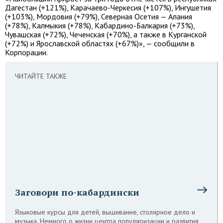
Дагестан (+121%), Карачаево-Черкесия (+107%), Ингушетия
(+103%), Мордовия (+79%), Северная Осетия — Алания
(+78%), Калмыкия (+78%), Кабардино-Балкария (+73%),
Чувашская (+72%), Чеченская (+70%), а также в Курганской
(+72%) и Ярославской областях (+67%)», — сообщили в
Корпорации.
ЧИТАЙТЕ ТАКЖЕ
Заговори по-кабардински
Языковые курсы для детей, вышивание, столярное дело и
музыка. Немного о жизни центра популяризации и развития