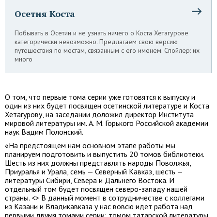
Осетия Коста
Побывать в Осетии и не узнать ничего о Коста Хетагурове
категорически невозможно. Предлагаем свою версию
путешествия по местам, связанным с его именем. Спойлер: их
много
О том, что первые тома серии уже готовятся к выпуску и
один из них будет посвящен осетинской литературе и Коста
Хетагурову, на заседании доложил директор Института
мировой литературы им. А. М. Горького Российской академии
наук Вадим Полонский.
«На предстоящем нам основном этапе работы мы
планируем подготовить и выпустить 20 томов библиотеки.
Шесть из них должны представлять народы Поволжья,
Приуралья и Урала, семь — Северный Кавказ, шесть —
литературы Сибири, Севера и Дальнего Востока. И
отдельный том будет посвящен северо-западу нашей
страны. <> В данный момент в сотрудничестве с коллегами
из Казани и Владикавказа у нас вовсю идет работа над
первыми двумя томами серии: томом татарской литературы