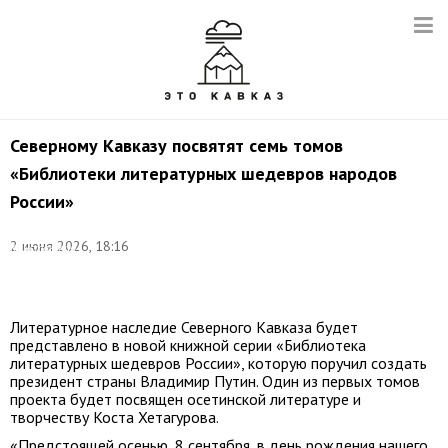
Северному Кавказу посвятят семь томов
«Библиотеки литературных шедевров народов
России»
©
2 июня 2026, 18:16
Константин
Фарниев/
ТАСС
Литературное наследие Северного Кавказа будет
представлено в новой книжной серии «Библиотека
литературных шедевров России», которую поручил создать
президент страны Владимир Путин. Один из первых томов
проекта будет посвящен осетинской литературе и
творчеству Коста Хетагурова.
«Предстоящей осенью, 8 сентября, в день рождения нашего