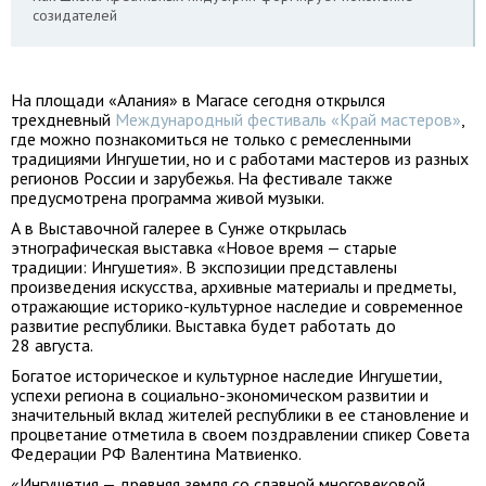
созидателей
На площади «Алания» в Магасе сегодня открылся
трехдневный
Международный фестиваль «Край мастеров»
,
где можно познакомиться не только с ремесленными
традициями Ингушетии, но и с работами мастеров из разных
регионов России и зарубежья. На фестивале также
предусмотрена программа живой музыки.
А в Выставочной галерее в Сунже открылась
этнографическая выставка «Новое время — старые
традиции: Ингушетия». В экспозиции представлены
произведения искусства, архивные материалы и предметы,
отражающие историко-культурное наследие и современное
развитие республики. Выставка будет работать до
28 августа.
Богатое историческое и культурное наследие Ингушетии,
успехи региона в социально-экономическом развитии и
значительный вклад жителей республики в ее становление и
процветание отметила в своем поздравлении спикер Совета
Федерации РФ Валентина Матвиенко.
«Ингушетия — древняя земля со славной многовековой