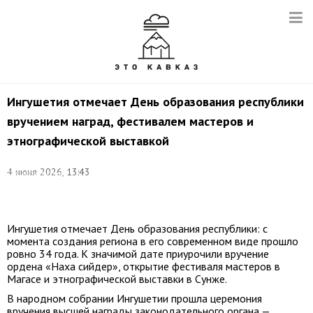
Ингушетия отмечает День образования республики
вручением наград, фестивалем мастеров и
этнографической выставкой
©
4 июня 2026, 13:43
Правительство
Республики
Ингушетия
Ингушетия отмечает День образования республики: с
момента создания региона в его современном виде прошло
ровно 34 года. К значимой дате приурочили вручение
ордена «Наха сийдер», открытие фестиваля мастеров в
Магасе и этнографической выставки в Сунже.
В народном собрании Ингушетии прошла церемония
вручения высшей награды законодательного органа —